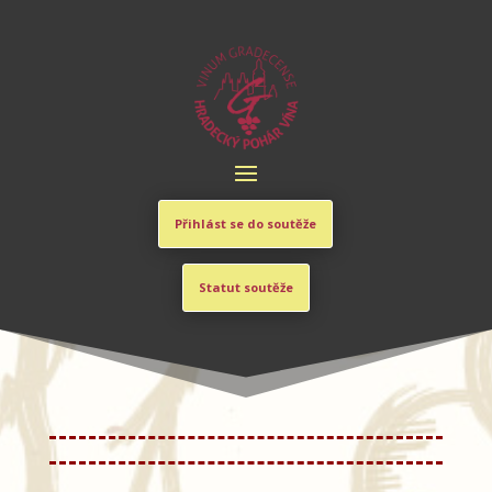
Přihlást se do soutěže
Statut soutěže