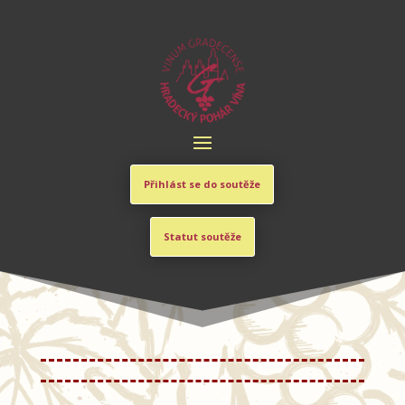
Přihlást se do soutěže
Statut soutěže