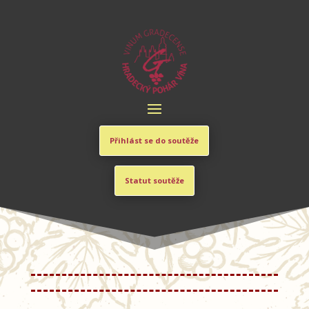
Přihlást se do soutěže
Statut soutěže