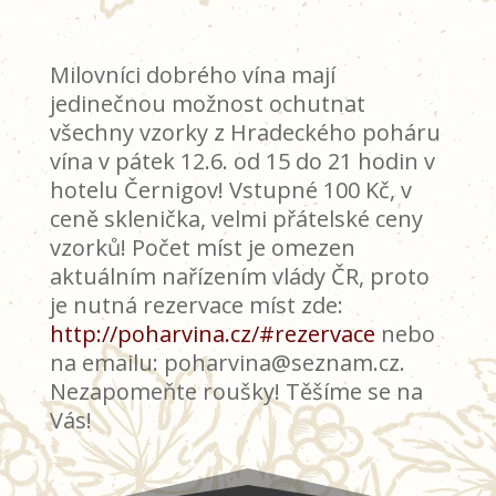
Milovníci dobrého vína mají
jedinečnou možnost ochutnat
všechny vzorky z Hradeckého poháru
vína v pátek 12.6. od 15 do 21 hodin v
hotelu Černigov! Vstupné 100 Kč, v
ceně sklenička, velmi přátelské ceny
vzorků! Počet míst je omezen
aktuálním nařízením vlády ČR, proto
je nutná rezervace míst zde:
http://poharvina.cz/#rezervace
nebo
na emailu: poharvina@seznam.cz.
Nezapomeňte roušky! Těšíme se na
Vás!