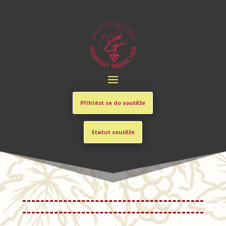
Přihlást se do soutěže
Statut soutěže