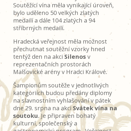
Soutěžící vína měla vynikající úroveň,
bylo uděleno 50 velkých zlatých
medailí a dále 104 zlatých a 94
stříbrných medailí.
Hradecká veřejnost měla možnost
přechutnat soutěžní vzorky hned
tentýž den na akci
Silenos
v
reprezentačních prostorách
Malšovické arény v Hradci Králové.
Šampionům soutěže v jednotlivých
kategoriích budou předány diplomy
na slavnostním vyhlašování v pátek
dne 29. srpna na akci
Svátek vína na
soutoku
. Je připraven bohatý
kulturní, společenský a
gastronomický program. Veřejnost