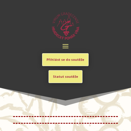
Přihlást se do soutěže
Statut soutěže