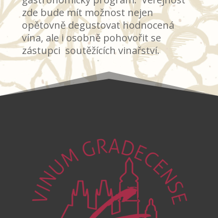
zde bude mít možnost nejen
opětovně degustovat hodnocená
vína, ale i osobně pohovořit se
zástupci soutěžících vinařství.