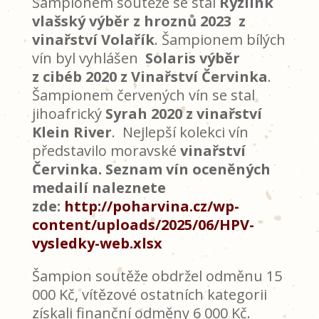
Šampionem soutěže se stal
Ryzlink
vlašský výběr z hroznů 2023 z
vinařství Volařík
. Šampionem bílých
vín byl vyhlášen
Solaris výběr
z cibéb 2020 z Vinařství Červinka
.
Šampionem červených vín se stal
jihoafrický
Syrah 2020 z vinařství
Klein River
. Nejlepší kolekci vín
představilo moravské
vinařství
Červinka. Seznam vín oceněných
medailí naleznete
zde:
http://poharvina.cz/wp-
content/uploads/2025/06/HPV-
vysledky-web.xlsx
Šampion soutěže obdržel odměnu 15
000 Kč, vítězové ostatních kategorii
získali finanční odměny 6 000 Kč.