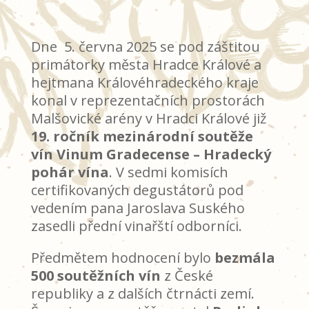
Dne 5. června 2025 se pod záštitou
primátorky města Hradce Králové a
hejtmana Královéhradeckého kraje
konal v reprezentačních prostorách
Malšovické arény v Hradci Králové již
19. ročník mezinárodní soutěže
vín Vinum Gradecense – Hradecký
pohár vína
. V sedmi komisích
certifikovaných degustátorů pod
vedením pana Jaroslava Suského
zasedli přední vinařští odborníci.
Předmětem hodnocení bylo
bezmála
500 soutěžních vín
z České
republiky a z dalších čtrnácti zemí.