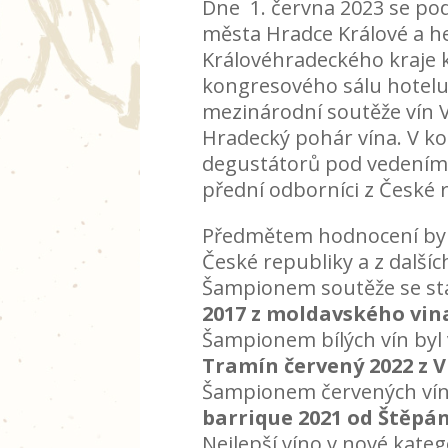
Dne 1. června 2023 se po
města Hradce Králové a 
Královéhradeckého kraje 
kongresového sálu hotelu 
mezinárodní soutěže vín
Hradecký pohár vína. V ko
degustátorů pod vedením I
přední odborníci z České r
Předmětem hodnocení by
České republiky a z dalšíc
Šampionem soutěže se sta
2017 z moldavského vin
Šampionem bílých vín byl
Tramín červený 2022 z V
Šampionem červených vín 
barrique 2021 od Štěp
Nejlepší víno v nové kateg