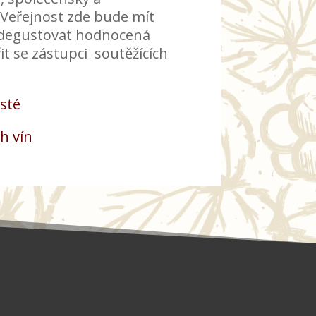
Veřejnost zde bude mít
degustovat hodnocená
it se zástupci soutěžících
isté
h vín