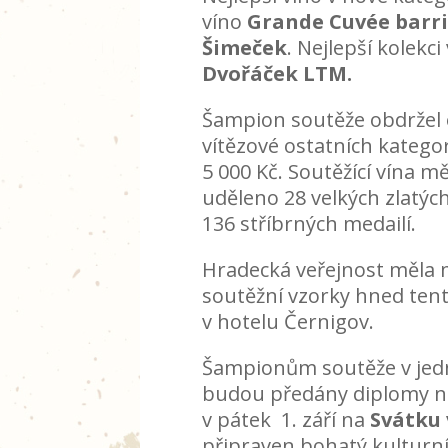
víno
Grande Cuvée barr
Šimeček
. Nejlepší kolekci
Dvořáček LTM.
Šampion soutěže obdržel
vítězové ostatních kategor
5 000 Kč. Soutěžící vína mě
uděleno 28 velkých zlatých
136 stříbrných medailí.
Hradecká veřejnost měla
soutěžní vzorky hned tent
v hotelu Černigov.
Šampionům soutěže v jedn
budou předány diplomy n
v pátek 1. září na
Svátku 
připraven bohatý kulturní