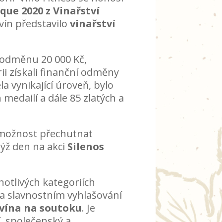
ique
2020
z Vinařství
 vín představilo
vinařství
 odměnu 20 000 Kč,
ii získali finanční odměny
la vynikající úroveň, bylo
 medailí a dále 85 zlatých a
 možnost přechutnat
ýž den na akci
Silenos
otlivých kategoriích
a slavnostním vyhlašování
vína na soutoku
. Je
, společenský a