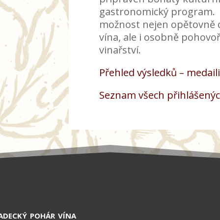
gastronomický program. 
možnost nejen opětovně 
vína, ale i osobně pohovoř
vinařství.
Přehled výsledků – medail
Seznam všech přihlášenýc
decký pohár vína