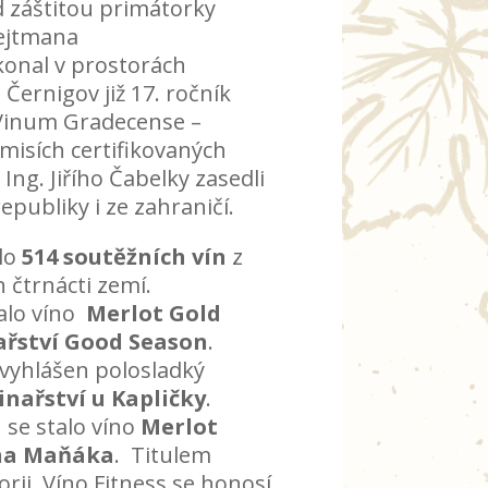
d záštitou primátorky
hejtmana
konal v prostorách
Černigov již 17. ročník
 Vinum Gradecense –
misích certifikovaných
ng. Jiřího Čabelky zasedli
epubliky i ze zahraničí.
lo
514 soutěžních vín
z
h čtrnácti zemí.
lo víno
Merlot Gold
ařství Good Season
.
 vyhlášen polosladký
inařství u Kapličky
.
se stalo víno
Merlot
ána Maňáka
. Titulem
orii Víno Fitness se honosí