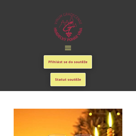
Přihlást se do soutěže
Statut soutěže